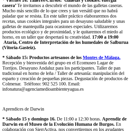
* Viernes 14:
Talleres-Cursos: ‘Galletas y cookies: energía
casera’
Te invitamos a descubrir el mundo de las galletas caseras.
Mucho más sencillo de lo que crees y tan versátil que no habrá
paladar que se resista. En este taller práctico elaboraremos dos
recetas, unas cookies integrales para un desayuno saludable y unas
galletas de mantequilla para ocasiones especiales. Utilizaremos
productos ecológico y de proximidad, y le quitaremos el miedo al
horno, en un taller que despertará tu creatividad.
17:00 a 19:00
Ataria, Centro de Interpretación de los humedales de Salburua
(Vitoria-Gasteiz).
* Sábado 15:
Productos artesanos de los
Montes de Málaga.
Recepción y bienvenida del grupo en el Ecomuseo Lagar de
Torrijos. Desayuno Andaluz para los participantes. Taller de pan
tradicional en horno de leña / Taller de artesanía: manipulación del
esparto y creación de pequeñas piezas. Degustación de productos de
Colmenar. Teléfono: 902 525 100. Email:
infonatura@agenciamedioambienteyagua.es
Aprendices de Darwin
* Sábado 15 y domingo 16.
De 11:00 a 12:30 horas.
Aprendiz de
Darwin en el Museo de la Evolución Humana de Burgos.
En
colaboración con SierrActiva, nos convertiremos en los ayudantes