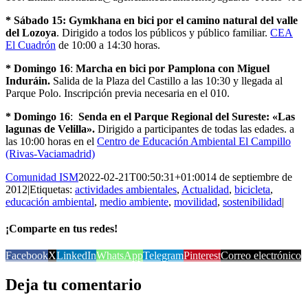
* Sábado 15:
Gymkhana en bici por el camino natural del valle
del Lozoya
. Dirigido a todos los públicos y público familiar.
CEA
El Cuadrón
de 10:00 a 14:30 horas.
* Domingo 16
:
Marcha en bici por Pamplona con Miguel
Induráin.
Salida de la Plaza del Castillo a las 10:30 y llegada al
Parque Polo. Inscripción previa necesaria en el 010.
* Domingo 16
:
Senda en el Parque Regional del Sureste: «Las
lagunas de Velilla».
Dirigido a participantes de todas las edades. a
las 10:00 horas en el
Centro de Educación Ambiental El Campillo
(Rivas-Vaciamadrid)
Comunidad ISM
2022-02-21T00:50:31+01:00
14 de septiembre de
2012
|
Etiquetas:
actividades ambientales
,
Actualidad
,
bicicleta
,
educación ambiental
,
medio ambiente
,
movilidad
,
sostenibilidad
|
¡Comparte en tus redes!
Facebook
X
LinkedIn
WhatsApp
Telegram
Pinterest
Correo electrónico
Deja tu comentario