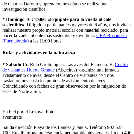
de Charles Darwin y aprenderemos cómo se realiza una
investigación científica.
* Domingo 16 :
Taller «Equípate para la vuelta al cole
sostenible»
. Dirigido a participantes mayores de 6 años, nos invita a
realizar nuestro propio material escolar con material reciclado, para
hacer la vuelta al cole más sostenible y divertida..
CEA Bosquesur
(Fuenlabrada)
a las 11:00 horas.
Rutas y actividades en la naturaleza
* Sábado 15:
Ruta Ornitológica. Las aves del Estrecho. El
Centro
de visitantes Huerta Grande
(Algeciras) organiza una jornada
avistamiento de aves, desde el Centro de visitantes 4×4 nos
trasladaremos hasta los puntos de avistamiento de aves.
Coincidiendo con fechas de gran observación por la migración de
estas de Norte a Sur.
En bici por el Lozoya. Foto:
aventurate
Salida dirección Playa de los Lances y Janda. Teléfono 902 525
100. Email: infonatura@agenciamedioambienteyagua.es Precio 40€