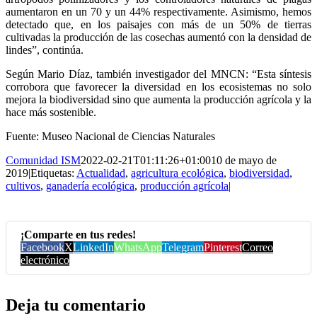
aumentaron en un 70 y un 44% respectivamente. Asimismo, hemos
detectado que, en los paisajes con más de un 50% de tierras
cultivadas la producción de las cosechas aumentó con la densidad de
lindes”, continúa.
Según Mario Díaz, también investigador del MNCN: “Esta síntesis
corrobora que favorecer la diversidad en los ecosistemas no solo
mejora la biodiversidad sino que aumenta la producción agrícola y la
hace más sostenible.
Fuente: Museo Nacional de Ciencias Naturales
Comunidad ISM
2022-02-21T01:11:26+01:00
10 de mayo de
2019
|
Etiquetas:
Actualidad
,
agricultura ecológica
,
biodiversidad
,
cultivos
,
ganadería ecológica
,
producción agrícola
|
¡Comparte en tus redes!
Facebook
X
LinkedIn
WhatsApp
Telegram
Pinterest
Correo
electrónico
Deja tu comentario