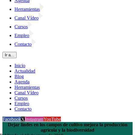
Agenda
Herramientas
Canal Vídeo
Cursos
Empleo
Contacto
Ir a...
Inicio
Actualidad
Blog
Agenda
Herramientas
Canal Vídeo
Cursos
Empleo
Contacto
Facebook
X
Instagram
YouTube
Dejar lindes en los campos de cultivo mejora la producción
agrícola y la biodiversidad