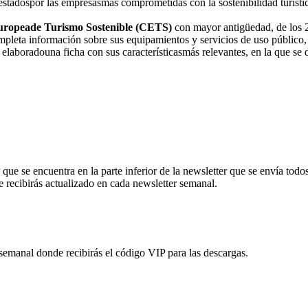
s prestadospor las empresasmás comprometidas con la sostenibilidad turís
uropeade Turismo Sostenible (CETS)
con mayor antigüedad, de los
mpleta información sobre sus equipamientos y servicios de uso público,
elaboradouna ficha con sus característicasmás relevantes, en la que se d
ue se encuentra en la parte inferior de la newsletter que se envía todos
e recibirás actualizado en cada newsletter semanal.
 semanal donde recibirás el código VIP para las descargas.