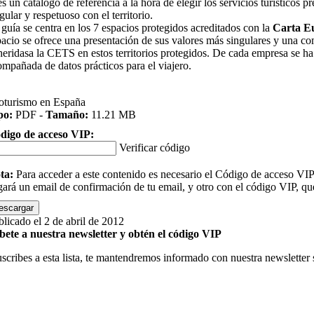
es un catálogo de referencia a la hora de elegir los servicios turístico
gular y respetuoso con el territorio.
 guía se centra en los 7 espacios protegidos acreditados con la
Carta E
pacio se ofrece una presentación de sus valores más singulares y una co
heridasa la CETS en estos territorios protegidos. De cada empresa se ha 
ompañada de datos prácticos para el viajero.
oturismo en España
po:
PDF -
Tamaño:
11.21 MB
digo de acceso VIP:
Verificar código
ta:
Para acceder a este contenido es necesario el Código de acceso VIP q
egará un email de confirmación de tu email, y otro con el código VIP, qu
escargar
blicado el 2 de abril de 2012
bete a nuestra newsletter y obtén el código VIP
suscribes a esta lista, te mantendremos informado con nuestra newsletter