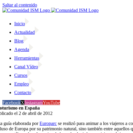
Saltar al contenido
Inicio
Actualidad
Blog
Agenda
Herramientas
Canal Vídeo
Cursos
Empleo
Contacto
Facebook
X
Instagram
YouTube
oturismo en España
blicado el 2 de abril de 2012
ta guía elaborada por
Europarc
se realizó para animar a los viajeros a 
cluso de Europa por su patrimonio natural, sino también entre aquellos 