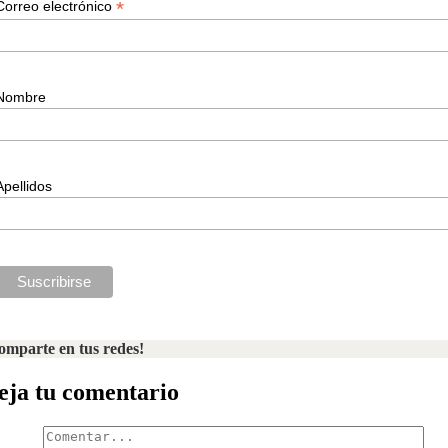
*
Correo electrónico
Nombre
Apellidos
omparte en tus redes!
eja tu comentario