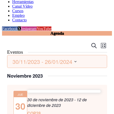
Herramientas
Canal Vídeo
Cursos
Empleo
Contacto
Facebook
X
Instagram
YouTube
Agenda
Navegaci
Nave
Buscar
Lista
de
de
Eventos
vistas
búsqueda
30/11/2023
 - 
26/01/2024
de
y
Even
Seleccionar
vistas
fecha.
Noviembre 2023
de
Eventos
JUE
30 de noviembre de 2023
-
12 de
30
diciembre de 2023
COP28