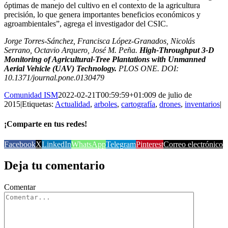
óptimas de manejo del cultivo en el contexto de la agricultura
precisión, lo que genera importantes beneficios económicos y
agroambientales”, agrega el investigador del CSIC.
Jorge Torres-Sánchez, Francisca López-Granados, Nicolás
Serrano, Octavio Arquero, José M. Peña.
High-Throughput 3-D
Monitoring of Agricultural-Tree Plantations with Unmanned
Aerial Vehicle (UAV) Technology.
PLOS ONE. DOI:
10.1371/journal.pone.0130479
Comunidad ISM
2022-02-21T00:59:59+01:00
9 de julio de
2015
|
Etiquetas:
Actualidad
,
arboles
,
cartografía
,
drones
,
inventarios
|
¡Comparte en tus redes!
Facebook
X
LinkedIn
WhatsApp
Telegram
Pinterest
Correo electrónico
Deja tu comentario
Comentar