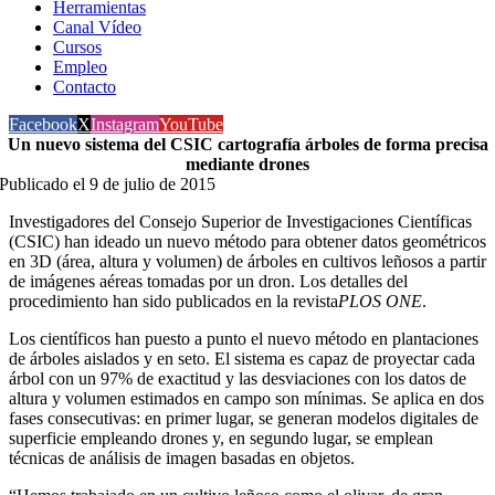
Herramientas
Canal Vídeo
Cursos
Empleo
Contacto
Facebook
X
Instagram
YouTube
Un nuevo sistema del CSIC cartografía árboles de forma precisa
mediante drones
Publicado el 9 de julio de 2015
Investigadores del Consejo Superior de Investigaciones Científicas
(CSIC) han ideado un nuevo método para obtener datos geométricos
en 3D (área, altura y volumen) de árboles en cultivos leñosos a partir
de imágenes aéreas tomadas por un dron. Los detalles del
procedimiento han sido publicados en la revista
PLOS ONE
.
Los científicos han puesto a punto el nuevo método en plantaciones
de árboles aislados y en seto. El sistema es capaz de proyectar cada
árbol con un 97% de exactitud y las desviaciones con los datos de
altura y volumen estimados en campo son mínimas. Se aplica en dos
fases consecutivas: en primer lugar, se generan modelos digitales de
superficie empleando drones y, en segundo lugar, se emplean
técnicas de análisis de imagen basadas en objetos.