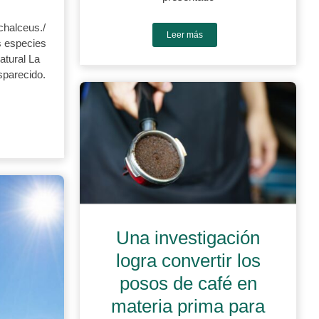
chalceus./
Leer más
s especies
atural La
sparecido.
Una investigación
logra convertir los
posos de café en
materia prima para