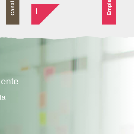
Canal Vídeo
Empleo
iente
ta