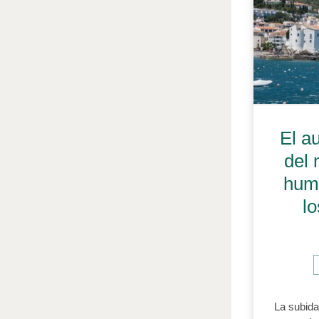
El a
del 
huma
l
La subida