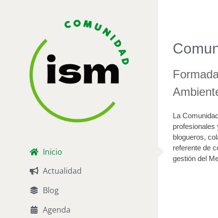
Saltar
al
contenido
Comun
Formada 
Ambient
La Comunidad 
profesionales 
blogueros, co
referente de c
Inicio
gestión del M
Actualidad
Blog
Agenda