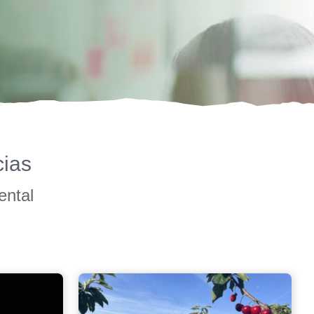
cias
ental