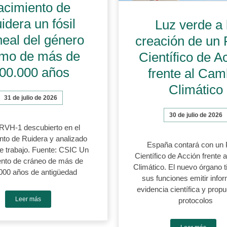
acimiento de
idera un fósil
Luz verde a 
neal del género
creación de un 
mo de más de
Científico de A
00.000 años
frente al Cam
Climático
31 de julio de 2026
30 de julio de 2026
 RVH-1 descubierto en el
nto de Ruidera y analizado
España contará con un 
e trabajo. Fuente: CSIC Un
Científico de Acción frente 
nto de cráneo de más de
Climático. El nuevo órgano t
000 años de antigüedad
sus funciones emitir info
evidencia científica y prop
Leer más
protocolos