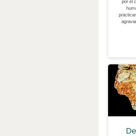
por el 
huma
práctica
agravan
De