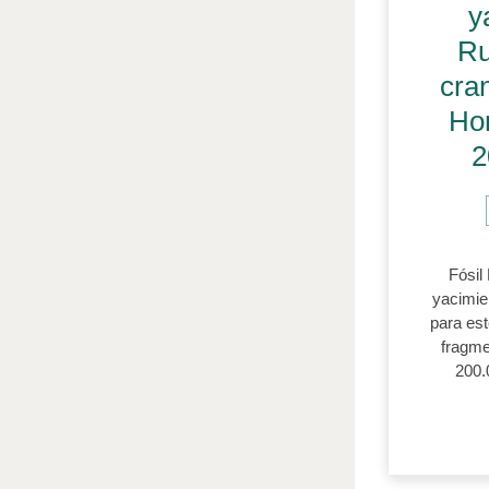
y
Ru
cra
Ho
2
Fósil
yacimie
para est
fragme
200.