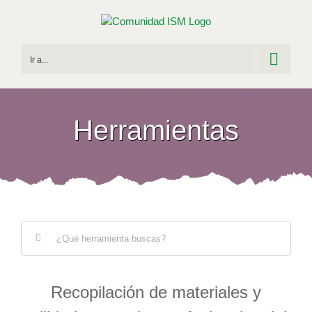
Saltar
al
contenido
Ir a...
Herramientas
Buscar:
Recopilación de materiales y