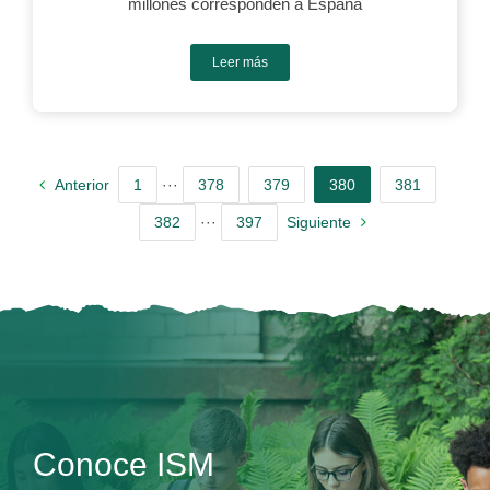
millones corresponden a España
Leer más
Anterior
1
···
378
379
380
381
382
···
397
Siguiente
Conoce ISM