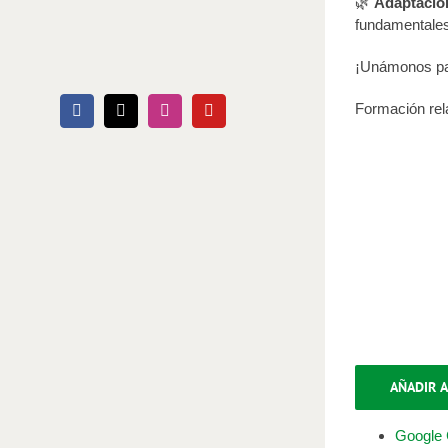
🌿
Adaptació
fundamentales 
¡Unámonos para
Formación rel
Facebook
X
Instagram
YouTube
AÑADIR A
Google 