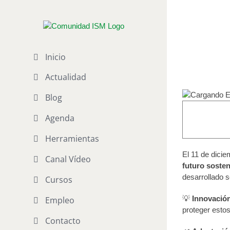
Saltar
al
Día Inte
contenido
11 de diciembre
Inicio
Actualidad
Blog
Agenda
Herramientas
El 11 de dici
Canal Vídeo
futuro sosten
desarrollado s
Cursos
💡
Innovació
Empleo
proteger esto
Contacto