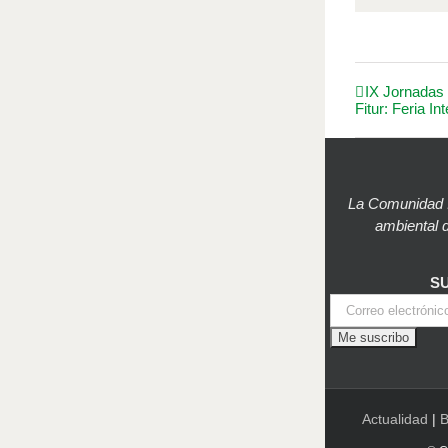
IX Jornada
Fitur: Feria I
La Comunidad I
ambiental d
S
Actualidad
|
B