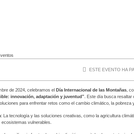
rnacional de las Montañas 2024
 de 2024
ESTE EVENTO HA P
embre de 2024, celebramos el
Día Internacional de las Montañas
, c
ible: innovación, adaptación y juventud”
. Este día busca resaltar
oluciones para enfrentar retos como el cambio climático, la pobreza y
n
: La tecnología y las soluciones creativas, como la agricultura climát
s ecosistemas vulnerables.