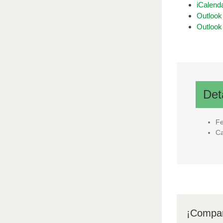
iCalend
Outlook
Outlook
Det
F
Ca
¡Compar