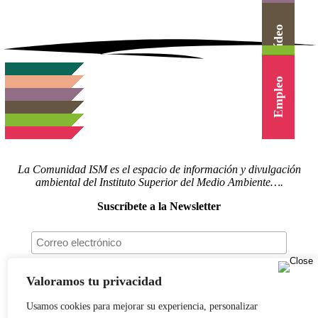
Actualidad
Herramientas
Canal Vídeo
Agenda
Cursos
Empleo
La Comunidad ISM es el espacio de información y divulgación
ambiental del Instituto Superior del Medio Ambiente….
Suscríbete a la Newsletter
Valoramos tu privacidad
Síguenos en redes
Usamos cookies para mejorar su experiencia, personalizar
Actualidad
|
Blog
|
Agenda
|
Herramientas
|
Canal Vídeo
|
Cursos
|