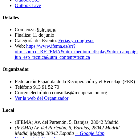
Outlook Live
Detalles
Comienza:
9 de junio
Finaliza:
11 de junio
Categoría del Evento:
Ferias y congresos
Web:
https://www.ifema.es/srr?
utm_source=RETEMA&utm_medium=display&utm_campaign
jun_esp_tecnica&utm_content=tecnica
Organizador
Federación Española de la Recuperación y el Reciclaje (FER)
Teléfono
913 91 52 70
Correo electrónico
consultas@recuperacion.org
Ver la web del Organizador
Local
(IFEMA) Av. del Partenón, 5, Barajas, 28042 Madrid
(IFEMA) Av. del Partenón, 5, Barajas, 28042 Madrid
Madid
,
Madrid
28042
España
+ Google Map