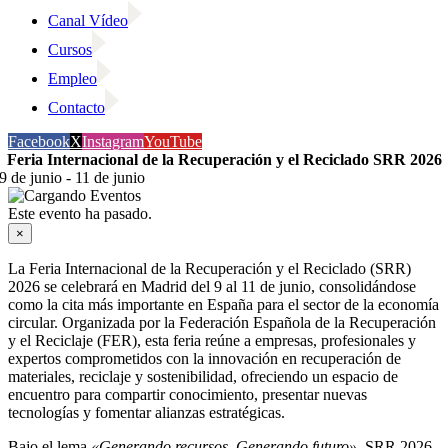
Canal Vídeo
Cursos
Empleo
Contacto
Facebook
X
Instagram
YouTube
Feria Internacional de la Recuperación y el Reciclado SRR 2026
9 de junio
-
11 de junio
Este evento ha pasado.
×
La Feria Internacional de la Recuperación y el Reciclado (SRR)
2026 se celebrará en Madrid del 9 al 11 de junio, consolidándose
como la cita más importante en España para el sector de la economía
circular. Organizada por la Federación Española de la Recuperación
y el Reciclaje (FER), esta feria reúne a empresas, profesionales y
expertos comprometidos con la innovación en recuperación de
materiales, reciclaje y sostenibilidad, ofreciendo un espacio de
encuentro para compartir conocimiento, presentar nuevas
tecnologías y fomentar alianzas estratégicas.
Bajo el lema
«Generando recursos. Generando futuro»
, SRR 2026