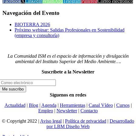
Facebook
X
LinkedIn
WhatsApp
Telegram
Pinterest
Correo electrónico
Navegación del Evento
BIOTERRA 2026
Próximo webinar: Salidas Profesionales en Sostenibilidad
(empresa y consultoría)
La Comunidad ISM es el espacio de información y divulgación
ambiental del Instituto Superior del Medio Ambiente….
Suscríbete a la Newsletter
Síguenos en redes
Actualidad
|
Blog
|
Agenda
|
Herramientas
|
Canal Vídeo
|
Cursos
|
Empleo
|
Newsletter
|
Contacto
© Copyright 2022 |
Aviso legal
|
Política de privacidad
|
Desarrollado
por LBM Diseño Web