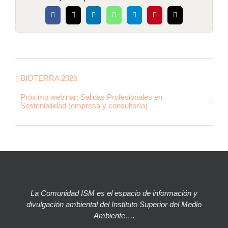
Facebook
X
LinkedIn
WhatsApp
Telegram
Pinterest
Correo
electrónico
BIOTERRA 2026
Próximo webinar: Salidas Profesionales en
Sostenibilidad (empresa y consultoría)
La Comunidad ISM es el espacio de información y
divulgación ambiental del Instituto Superior del Medio
Ambiente….