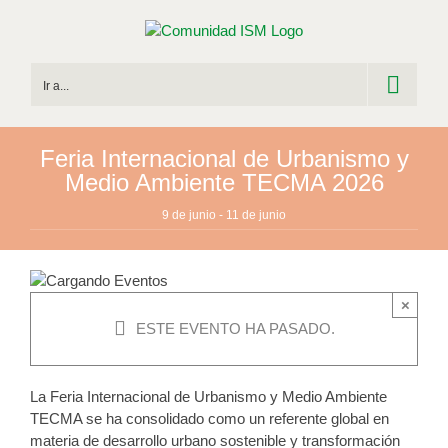
Saltar
al
contenido
Ir a...
Feria Internacional de Urbanismo y
Medio Ambiente TECMA 2026
9 de junio
-
11 de junio
×
ESTE EVENTO HA PASADO.
La Feria Internacional de Urbanismo y Medio Ambiente
TECMA se ha consolidado como un referente global en
materia de desarrollo urbano sostenible y transformación