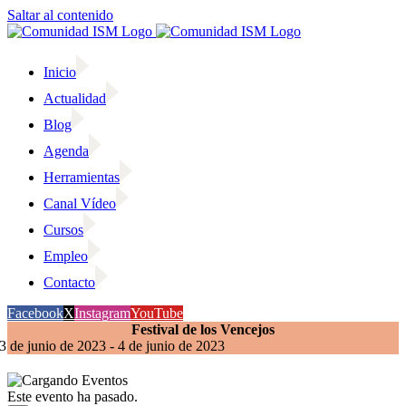
Saltar al contenido
Inicio
Actualidad
Blog
Agenda
Herramientas
Canal Vídeo
Cursos
Empleo
Contacto
Facebook
X
Instagram
YouTube
Festival de los Vencejos
3 de junio de 2023
-
4 de junio de 2023
Este evento ha pasado.