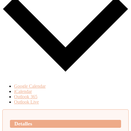
Google Calendar
iCalendar
Outlook 365
Outlook Live
Detalles