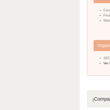
Com
Fina
Web
Organ
SEO-
Ver 
¡Compar