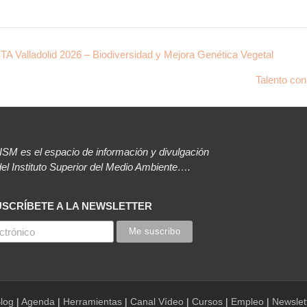
Valladolid 2026 – Biodiversidad y Mejora Genética Vegetal
Talento con
SM es el espacio de información y divulgación
el Instituto Superior del Medio Ambiente….
USCRÍBETE A LA NEWSLETTER
log
|
Agenda
|
Herramientas
|
Canal Vídeo
|
Cursos
|
Empleo
|
Newslet