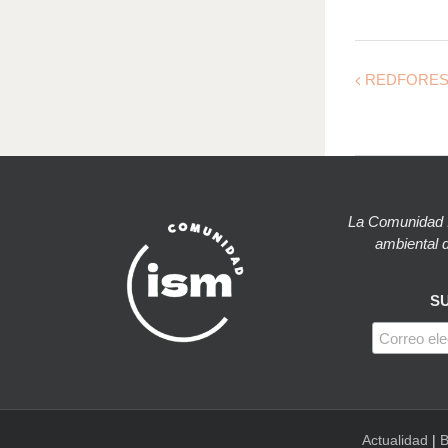
REDFORESTA 
La Comunidad I
ambiental d
S
Actualidad
|
B