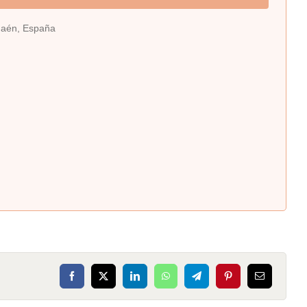
Jaén, España
Facebook
X
LinkedIn
WhatsApp
Telegram
Pinterest
Correo
electrónico