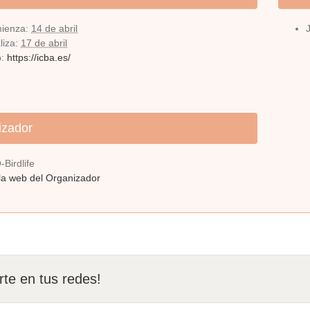
ienza:
14 de abril
liza:
17 de abril
:
https://icba.es/
izador
Birdlife
la web del Organizador
te en tus redes!