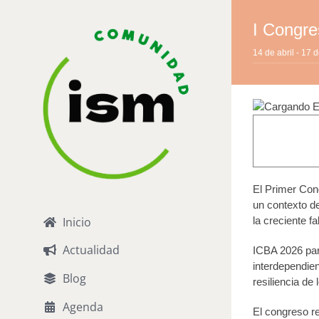
Saltar
al
I Congre
contenido
14 de abril
-
17 d
El Primer Cong
un contexto de
Inicio
la creciente f
Actualidad
ICBA 2026 part
interdependien
Blog
resiliencia de
Agenda
El congreso re