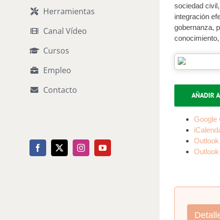
sociedad civil
Herramientas
integración ef
gobernanza, po
Canal Vídeo
conocimiento, 
Cursos
Empleo
Contacto
AÑADIR A
Google 
iCalend
Outlook
Facebook
X
Instagram
YouTube
Outlook
Detall