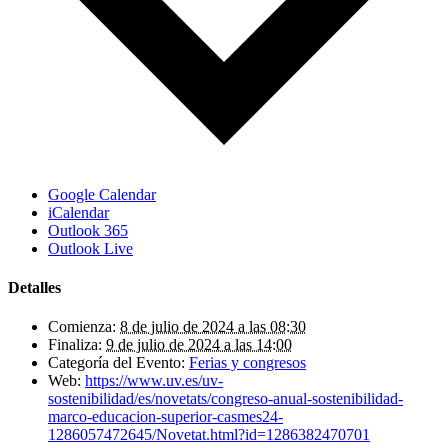
Google Calendar
iCalendar
Outlook 365
Outlook Live
Detalles
Comienza:
8 de julio de 2024 a las 08:30
Finaliza:
9 de julio de 2024 a las 14:00
Categoría del Evento:
Ferias y congresos
Web:
https://www.uv.es/uv-
sostenibilidad/es/novetats/congreso-anual-sostenibilidad-
marco-educacion-superior-casmes24-
1286057472645/Novetat.html?id=1286382470701