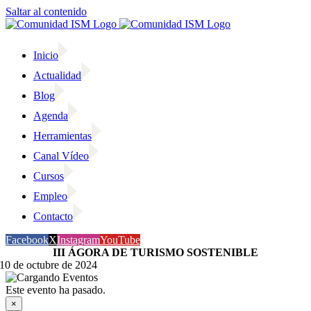
Saltar al contenido
Inicio
Actualidad
Blog
Agenda
Herramientas
Canal Vídeo
Cursos
Empleo
Contacto
Facebook
X
Instagram
YouTube
III ÁGORA DE TURISMO SOSTENIBLE
10 de octubre de 2024
Este evento ha pasado.
×