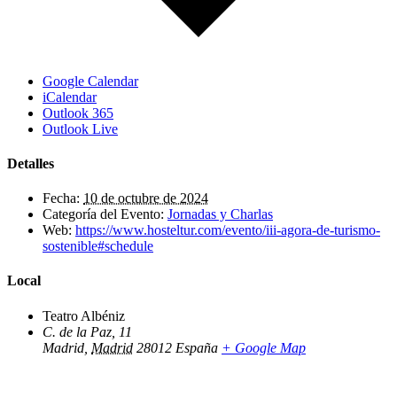
Google Calendar
iCalendar
Outlook 365
Outlook Live
Detalles
Fecha:
10 de octubre de 2024
Categoría del Evento:
Jornadas y Charlas
Web:
https://www.hosteltur.com/evento/iii-agora-de-turismo-
sostenible#schedule
Local
Teatro Albéniz
C. de la Paz, 11
Madrid
,
Madrid
28012
España
+ Google Map