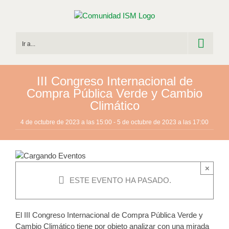
Saltar
al
contenido
Ir a...
III Congreso Internacional de
Compra Pública Verde y Cambio
Climático
4 de octubre de 2023 a las 15:00
-
5 de octubre de 2023 a las 17:00
×
ESTE EVENTO HA PASADO.
El III Congreso Internacional de Compra Pública Verde y
Cambio Climático tiene por objeto analizar con una mirada