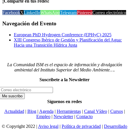
¡Comparte en tus redes!
Facebook
X
LinkedIn
WhatsApp
Telegram
Pinterest
Correo electrónico
Navegación del Evento
European PhD Hydrogen Conference (EPHyC) 2025
XIII Congreso Ibérico de Gestión y Planificación del Agua:
Hacia una Transición Hídrica Justa
La Comunidad ISM es el espacio de información y divulgación
ambiental del Instituto Superior del Medio Ambiente….
Suscríbete a la Newsletter
Síguenos en redes
Actualidad
|
Blog
|
Agenda
|
Herramientas
|
Canal Vídeo
|
Cursos
|
Empleo
|
Newsletter
|
Contacto
© Copyright 2022 |
Aviso legal
|
Política de privacidad
|
Desarrollado