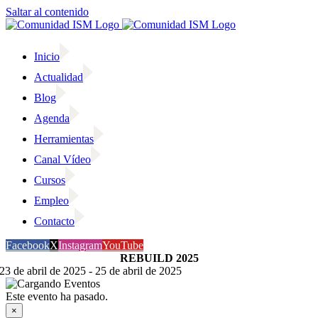
Saltar al contenido
Inicio
Actualidad
Blog
Agenda
Herramientas
Canal Vídeo
Cursos
Empleo
Contacto
Facebook
X
Instagram
YouTube
REBUILD 2025
23 de abril de 2025
-
25 de abril de 2025
Este evento ha pasado.
×