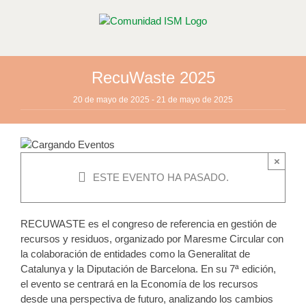
Saltar
al
contenido
RecuWaste 2025
20 de mayo de 2025
-
21 de mayo de 2025
×
ESTE EVENTO HA PASADO.
RECUWASTE es el congreso de referencia en gestión de
recursos y residuos, organizado por Maresme Circular con
la colaboración de entidades como la Generalitat de
Catalunya y la Diputación de Barcelona. En su 7ª edición,
el evento se centrará en la Economía de los recursos
desde una perspectiva de futuro, analizando los cambios