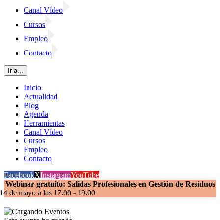
Canal Vídeo
Cursos
Empleo
Contacto
Ir a...
Inicio
Actualidad
Blog
Agenda
Herramientas
Canal Vídeo
Cursos
Empleo
Contacto
Facebook
X
Instagram
YouTube
Webinar gratuito: Salidas Profesionales en Gestión de Residuos
14 de mayo a las 17:00
-
19:00