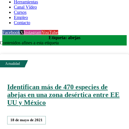
Herramientas
Canal Vídeo
Cursos
Empleo
Contacto
Facebook
X
Instagram
YouTube
Etiqueta: abejas
Contenidos afines a esta etiqueta
Identifican más de 470 especies de
abejas en una zona desértica entre EE
UU y México
18 de mayo de 2021