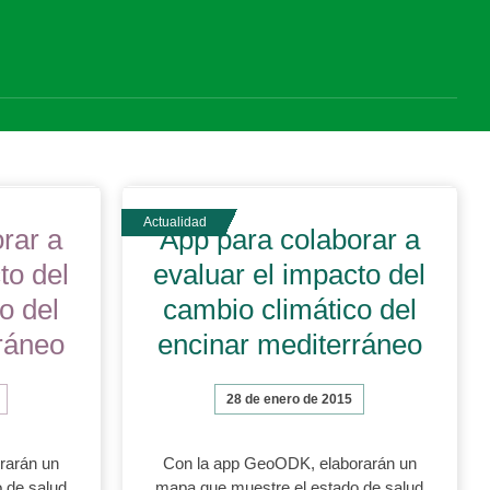
rar a
App para colaborar a
to del
evaluar el impacto del
o del
cambio climático del
ráneo
encinar mediterráneo
28 de enero de 2015
rarán un
Con la app GeoODK, elaborarán un
 de salud
mapa que muestre el estado de salud