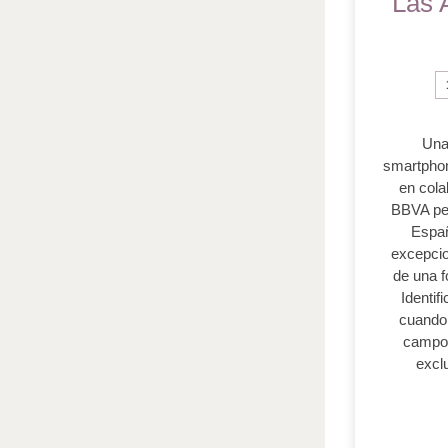
Las 
Una
smartphon
en cola
BBVA per
Españ
excepcio
de una f
Identif
cuando 
campo,
exclu