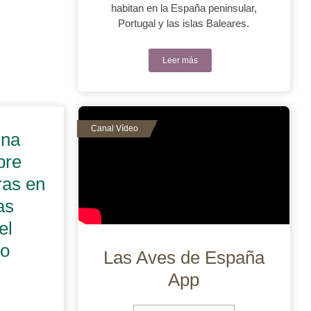
habitan en la España peninsular,
Portugal y las islas Baleares.
Leer más
una
bre
ras en
as
el
eo
Las Aves de España
App