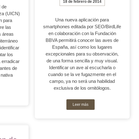
18 de febrero de 2014
l de
eza (UICN)
Una nueva aplicación para
n para
smartphones editada por SEO/BirdLife
re las
en colaboración con la Fundación
s áreas
BBVA permitirá conocer las aves de
iterráneo
España, así como los lugares
identificar
excepcionales para su observación,
tar los
de una forma sencilla y muy visual.
 erradicar
Identificar un ave al escucharla o
 antes de
cuando se la ve fugazmente en el
 nativa
campo, ya no será una habilidad
exclusiva de los ornitólogos.
Leer más