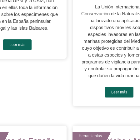
l de la UPM y la UAM, han
La Unión Internaciona
 en ellas toda la información
Conservación de la Natural
e sobre los especímenes que
ha lanzado una aplicació
n en la España peninsular,
dispositivos móviles sob
gal y las islas Baleares.
especies invasoras en la
marinas protegidas del Med
Leer más
cuyo objetivo es contribuir a 
a estas especies y fomen
programas de vigilancia para
y controlar su propagación
que dañen la vida marina
Leer más