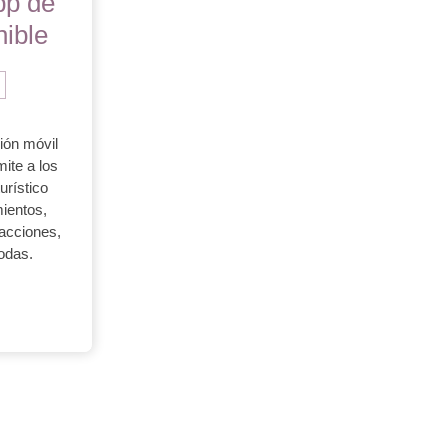
pp de
ible
ión móvil
ite a los
urístico
mientos,
racciones,
odas.