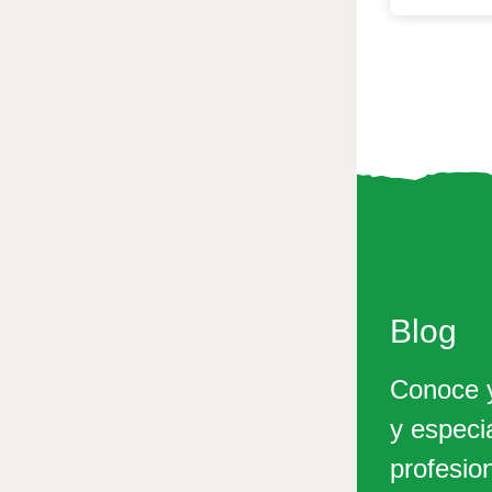
Blog
Conoce y
y especi
profesio