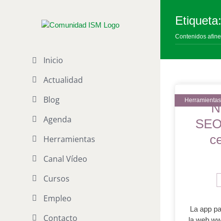
Saltar
al
Etiqueta
contenido
Contenidos afine
Inicio
Actualidad
Blog
N
Agenda
SEO/
c
Herramientas
Canal Vídeo
Cursos
Empleo
La app pa
Contacto
la web ww