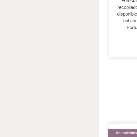
Foresta
recopilado
disponibl
habita
Portu