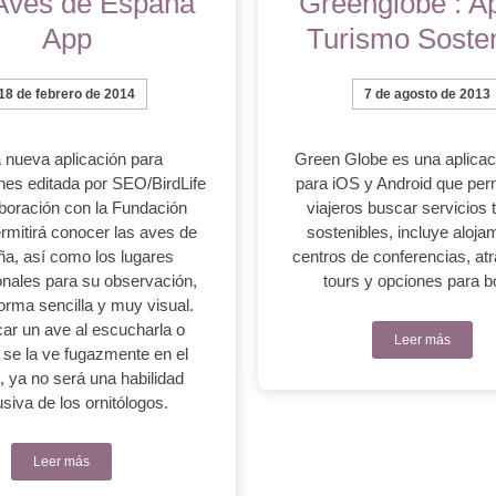
Aves de España
Greenglobe : A
App
Turismo Sosten
18 de febrero de 2014
7 de agosto de 2013
 nueva aplicación para
Green Globe es una aplicac
es editada por SEO/BirdLife
para iOS y Android que perm
boración con la Fundación
viajeros buscar servicios t
mitirá conocer las aves de
sostenibles, incluye aloja
a, así como los lugares
centros de conferencias, at
nales para su observación,
tours y opciones para b
orma sencilla y muy visual.
icar un ave al escucharla o
Leer más
se la ve fugazmente en el
 ya no será una habilidad
siva de los ornitólogos.
Leer más