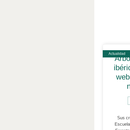
Árbo
ibér
web
Sus cr
Escuela 