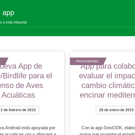
: app
s a esta etiqueta
ueva App de
App para colabo
Birdlife para el
evaluar el impac
enso de Aves
cambio climátic
Acuáticas
encinar mediter
2 de febrero de 2015
28 de enero de 2015
ra Android está apoyada por
Con la app GeoODK, elabo
w.acuaticas.org y ofrecerá a
mapa que muestre el estado