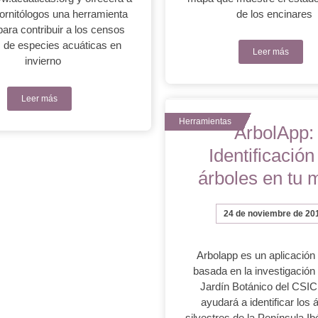
 ornitólogos una herramienta
de los encinares
 para contribuir a los censos
 de especies acuáticas en
Leer más
invierno
Leer más
ArbolApp:
Identificación
árboles en tu 
24 de noviembre de 20
Arbolapp es un aplicación 
basada en la investigación
Jardín Botánico del CSIC
ayudará a identificar los 
silvestres de la Península Ib