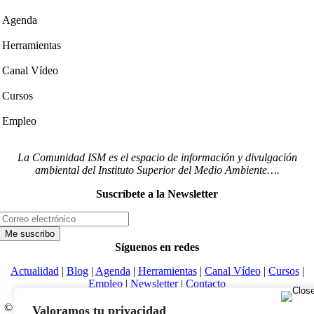
Agenda
Herramientas
Canal Vídeo
Cursos
Empleo
La Comunidad ISM es el espacio de información y divulgación
ambiental del Instituto Superior del Medio Ambiente….
Suscríbete a la Newsletter
Síguenos en redes
Actualidad
|
Blog
|
Agenda
|
Herramientas
|
Canal Vídeo
|
Cursos
|
Empleo
|
Newsletter
|
Contacto
© Copyright 2022 |
Aviso legal
|
Política de privacidad
|
Desarrollado
Valoramos tu privacidad