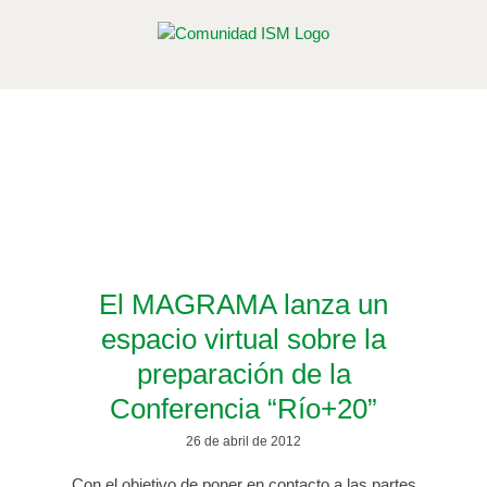
Saltar
al
contenido
Etiqueta: comunicacion ambiental
Contenidos afines a esta etiqueta
El MAGRAMA lanza un
espacio virtual sobre la
preparación de la
Conferencia “Río+20”
26 de abril de 2012
Con el objetivo de poner en contacto a las partes