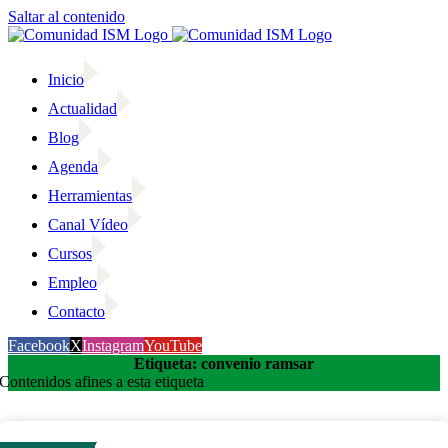
Saltar al contenido
Inicio
Actualidad
Blog
Agenda
Herramientas
Canal Vídeo
Cursos
Empleo
Contacto
Facebook
X
Instagram
YouTube
Etiqueta: convenio ramsar
Contenidos afines a esta etiqueta