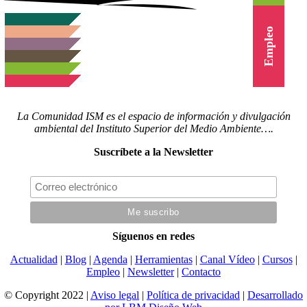
Canal Vídeo
Cursos
Empleo
La Comunidad ISM es el espacio de información y divulgación
ambiental del Instituto Superior del Medio Ambiente….
Suscríbete a la Newsletter
Síguenos en redes
Actualidad
|
Blog
|
Agenda
|
Herramientas
|
Canal Vídeo
|
Cursos
|
Empleo
|
Newsletter
|
Contacto
© Copyright 2022 |
Aviso legal
|
Política de privacidad
|
Desarrollado