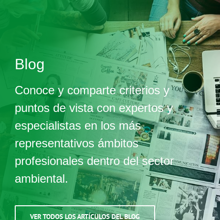
Blog
Conoce y comparte criterios y
puntos de vista con expertos y
especialistas en los más
representativos ámbitos
profesionales dentro del sector
ambiental.
VER TODOS LOS ARTÍCULOS DEL BLOG