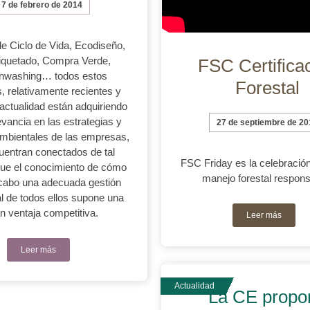
7 de febrero de 2014
de Ciclo de Vida, Ecodiseño,
iquetado, Compra Verde,
FSC Certifica
nwashing… todos estos
Forestal
, relativamente recientes y
 actualidad están adquiriendo
evancia en las estrategias y
27 de septiembre de 20
ambientales de las empresas,
uentran conectados de tal
FSC Friday es la celebración
ue el conocimiento de cómo
manejo forestal respons
 cabo una adecuada gestión
l de todos ellos supone una
n ventaja competitiva.
Leer más
Leer más
La CE propo