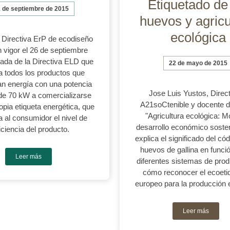
Etiquetado de
 de septiembre de 2015
huevos y agricu
ecológica
 Directiva ErP de ecodiseño
n vigor el 26 de septiembre
da de la Directiva ELD que
22 de mayo de 2015
 a todos los productos que
 energía con una potencia
Jose Luis Yustos, Direc
e 70 kW a comercializarse
A21soCtenible y docente d
opia etiqueta energética, que
"Agricultura ecológica: M
 al consumidor el nivel de
desarrollo económico sosten
iciencia del producto.
explica el significado del có
huevos de gallina en funci
Leer más
diferentes sistemas de prod
cómo reconocer el ecoeti
europeo para la producción 
Leer más