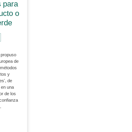
s para
ucto o
erde
 propuso
Europea de
s métodos
ctos y
es', de
 en una
bor de los
 confianza
.