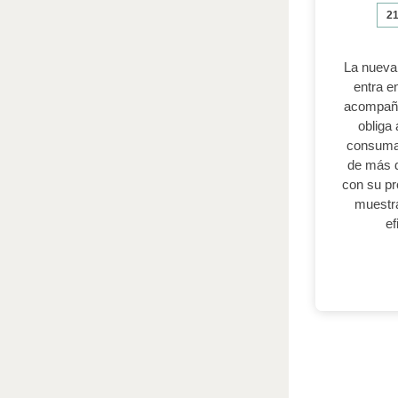
21
La nueva
entra e
acompaña
obliga
consuman
de más d
con su pr
muestra
ef