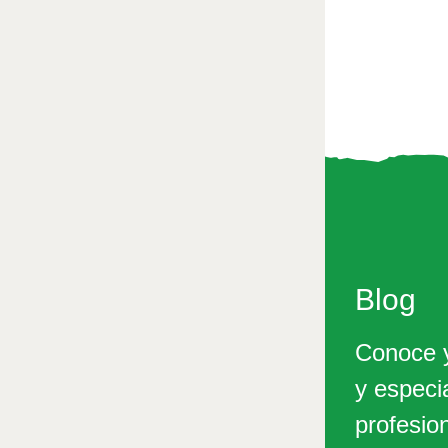
Blog
Conoce y
y especi
profesio