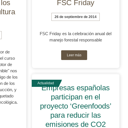
 los
FSC Friday
ltura
26 de septiembre de 2014
FSC Friday es la celebración anual del
manejo forestal responsable
tor de
Leer más
el curso
otor de
ible" nos
digo de los
ón de los
Empresas españolas
ucción, y
participan en el
quetado
ecológica.
proyecto ‘Greenfoods’
para reducir las
emisiones de CO2