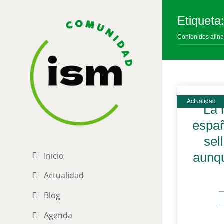
Saltar
al
Etiqueta
contenido
Contenidos afine
La 
españ
sel
aunq
Inicio
Actualidad
Blog
Agenda