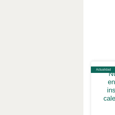
Nu
en
in
cal