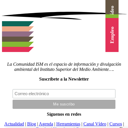
Actualidad
Herramientas
Canal Vídeo
Agenda
Cursos
Empleo
La Comunidad ISM es el espacio de información y divulgación
ambiental del Instituto Superior del Medio Ambiente….
Suscríbete a la Newsletter
Síguenos en redes
Actualidad
|
Blog
|
Agenda
|
Herramientas
|
Canal Vídeo
|
Cursos
|