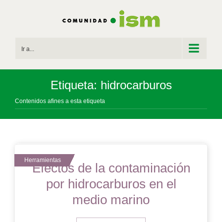
Saltar
al
contenido
Ir a...
Etiqueta: hidrocarburos
Contenidos afines a esta etiqueta
Efectos de la contaminación
por hidrocarburos en el
medio marino