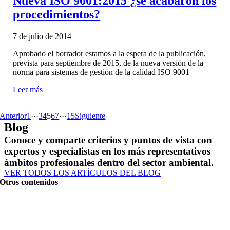
Nueva ISO 9001:2015 ¿se acabaron los
procedimientos?
7 de julio de 2014
|
Aprobado el borrador estamos a la espera de la publicación,
prevista para septiembre de 2015, de la nueva versión de la
norma para sistemas de gestión de la calidad ISO 9001
Leer más
Anterior
1
···
3
4
5
6
7
···
15
Siguiente
Blog
Conoce y comparte criterios y puntos de vista con
expertos y especialistas en los más representativos
ámbitos profesionales dentro del sector ambiental.
VER TODOS LOS ARTÍCULOS DEL BLOG
Otros contenidos