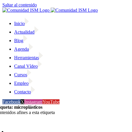
Saltar al contenido
Inicio
Actualidad
Blog
Agenda
Herramientas
Canal Vídeo
Cursos
Empleo
Contacto
Facebook
X
Instagram
YouTube
iqueta: microplásticos
ntenidos afines a esta etiqueta