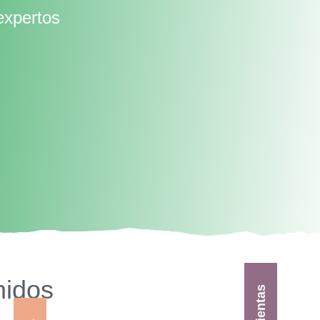
expertos
nidos