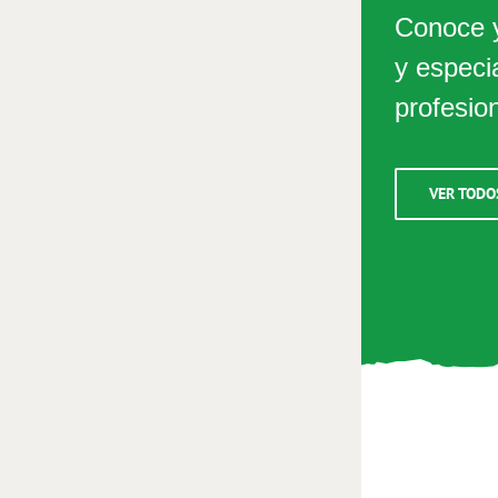
Conoce y
y especi
profesio
VER TODO