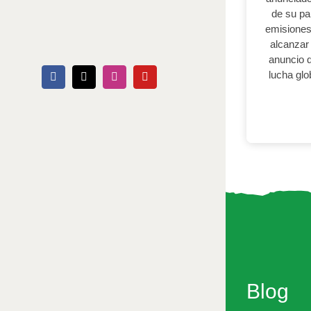
de su paí
emisiones
alcanzar 
anuncio q
lucha glob
Facebook
X
Instagram
YouTube
Blog