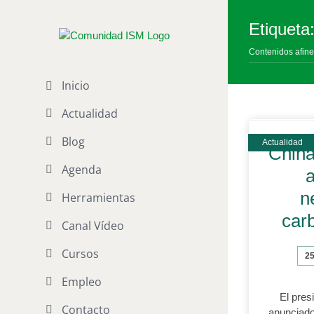
Saltar
al
Etiqueta
contenido
Contenidos afine
Inicio
Actualidad
Blog
Chin
Agenda
a
n
Herramientas
car
Canal Vídeo
Cursos
25
Empleo
El pres
Contacto
anunciado