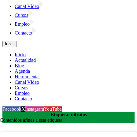
Canal Vídeo
Cursos
Empleo
Contacto
Ir a...
Inicio
Actualidad
Blog
Agenda
Herramientas
Canal Vídeo
Cursos
Empleo
Contacto
Facebook
X
Instagram
YouTube
Etiqueta: nitratos
Contenidos afines a esta etiqueta