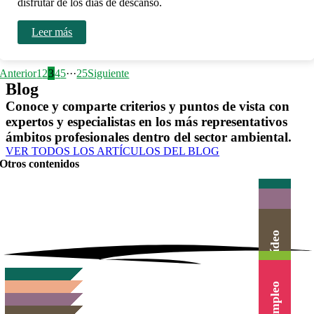
disfrutar de los días de descanso.
Leer más
Anterior
1
2
3
4
5
···
25
Siguiente
Blog
Conoce y comparte criterios y puntos de vista con
expertos y especialistas en los más representativos
ámbitos profesionales dentro del sector ambiental.
VER TODOS LOS ARTÍCULOS DEL BLOG
Otros contenidos
Actualidad
Herramientas
Canal Vídeo
Agenda
Cursos
Empleo