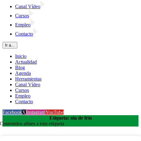
Canal Vídeo
Cursos
Empleo
Contacto
Ir a...
Inicio
Actualidad
Blog
Agenda
Herramientas
Canal Vídeo
Cursos
Empleo
Contacto
Facebook
X
Instagram
YouTube
Etiqueta: ola de frío
Contenidos afines a esta etiqueta