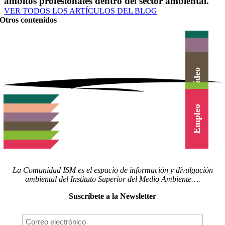
ámbitos profesionales dentro del sector ambiental.
VER TODOS LOS ARTÍCULOS DEL BLOG
Otros contenidos
Actualidad
Herramientas
Canal Vídeo
Agenda
Cursos
Empleo
La Comunidad ISM es el espacio de información y divulgación
ambiental del Instituto Superior del Medio Ambiente….
Suscríbete a la Newsletter