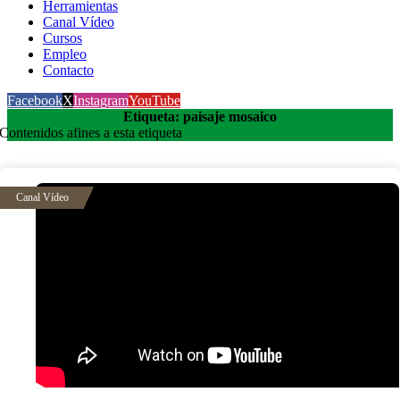
Herramientas
Canal Vídeo
Cursos
Empleo
Contacto
Facebook
X
Instagram
YouTube
Etiqueta: paisaje mosaico
Contenidos afines a esta etiqueta