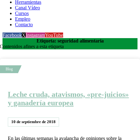
Herramientas
Canal Vídeo
Cursos
Empleo
Contacto
Facebook
X
Instagram
YouTube
Etiqueta: seguridad alimentaria
Contenidos afines a esta etiqueta
Leche cruda, atavismos, «pre-juicios»
y ganadería europea
10 de septiembre de 2018
En las últimas semanas la avalancha de opiniones sobre la