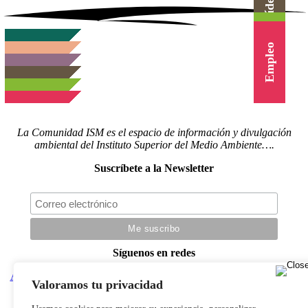
Herramientas
Canal Vídeo
Agenda
Cursos
Empleo
La Comunidad ISM es el espacio de información y divulgación
ambiental del Instituto Superior del Medio Ambiente….
Suscríbete a la Newsletter
Síguenos en redes
Actualidad
|
Blog
|
Agenda
|
Herramientas
|
Canal Vídeo
|
Cursos
|
Valoramos tu privacidad
Empleo
|
Newsletter
|
Contacto