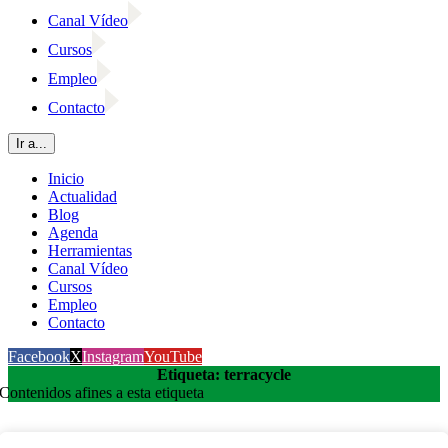
Canal Vídeo
Cursos
Empleo
Contacto
Ir a...
Inicio
Actualidad
Blog
Agenda
Herramientas
Canal Vídeo
Cursos
Empleo
Contacto
Facebook
X
Instagram
YouTube
Etiqueta: terracycle
Contenidos afines a esta etiqueta