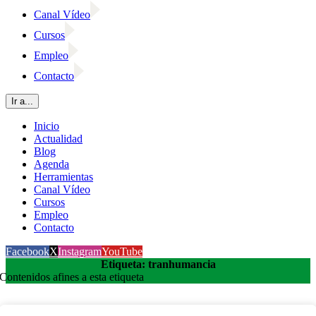
Canal Vídeo
Cursos
Empleo
Contacto
Ir a...
Inicio
Actualidad
Blog
Agenda
Herramientas
Canal Vídeo
Cursos
Empleo
Contacto
Facebook
X
Instagram
YouTube
Etiqueta: tranhumancia
Contenidos afines a esta etiqueta