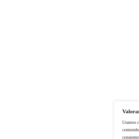
Valora
Usamos co
contenido
consiente