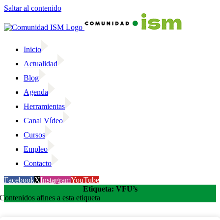
Saltar al contenido
Inicio
Actualidad
Blog
Agenda
Herramientas
Canal Vídeo
Cursos
Empleo
Contacto
Facebook
X
Instagram
YouTube
Etiqueta: VFU’s
Contenidos afines a esta etiqueta