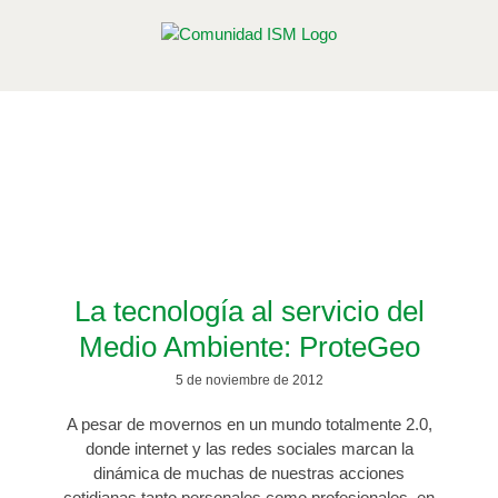
Saltar
al
contenido
Etiqueta: viabilidad ambiental
Contenidos afines a esta etiqueta
La tecnología al servicio del
Medio Ambiente: ProteGeo
5 de noviembre de 2012
A pesar de movernos en un mundo totalmente 2.0,
donde internet y las redes sociales marcan la
dinámica de muchas de nuestras acciones
cotidianas tanto personales como profesionales, en