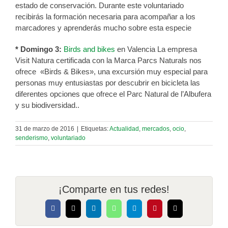
estado de conservación.
Durante este
voluntariado
recibirás la formación necesaria para acompañar a los
marcadores y aprenderás mucho sobre esta especie
* Domingo 3:
Birds and bikes
en Valencia La empresa
Visit Natura certificada con la Marca Parcs Naturals nos
ofrece «Birds & Bikes», una excursión muy especial para
personas muy entusiastas por descubrir en bicicleta las
diferentes opciones que ofrece el Parc Natural de l’Albufera
y su biodiversidad.
.
31 de marzo de 2016
|
Etiquetas:
Actualidad
,
mercados
,
ocio
,
senderismo
,
voluntariado
¡Comparte en tus redes!
Facebook
X
LinkedIn
WhatsApp
Telegram
Pinterest
Correo
electrónico