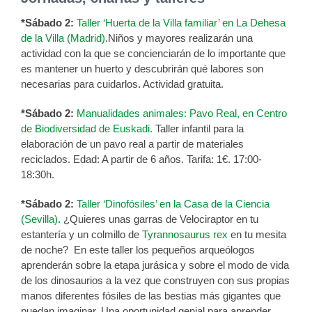
*Sábado 2:
Taller ‘Huerta de la Villa familiar’ en La Dehesa
de la Villa (Madrid)
.Niños y mayores realizarán una
actividad con la que se concienciarán de lo importante que
es mantener un huerto y descubrirán qué labores son
necesarias para cuidarlos. Actividad gratuita.
*Sábado 2:
Manualidades animales: Pavo Real, en Centro
de Biodiversidad de Euskadi.
Taller infantil para la
elaboración de un pavo real a partir de materiales
reciclados. Edad: A partir de 6 años. Tarifa: 1€. 17:00-
18:30h.
*Sábado 2:
Taller ‘Dinofósiles’ en la Casa de la Ciencia
(Sevilla)
.
¿Quieres unas garras de Velociraptor en tu
estantería y un colmillo de
Tyrannosaurus rex
en tu mesita
de noche? En este taller los pequeños arqueólogos
aprenderán sobre la etapa jurásica y sobre el modo de vida
de los dinosaurios a la vez que construyen con sus propias
manos diferentes fósiles de las bestias más gigantes que
puedan imaginar. Una oportunidad genial para aprender