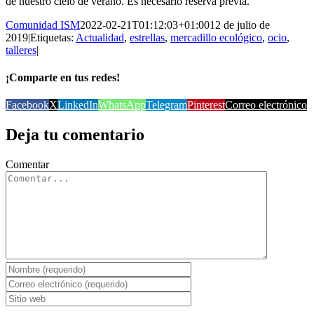
de nuestro cielo de verano. Es necesario reserva previa.
Comunidad ISM
2022-02-21T01:12:03+01:00
12 de julio de
2019
|
Etiquetas:
Actualidad
,
estrellas
,
mercadillo ecológico
,
ocio
,
talleres
|
¡Comparte en tus redes!
Facebook
X
LinkedIn
WhatsApp
Telegram
Pinterest
Correo electrónico
Deja tu comentario
Comentar