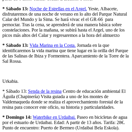
* Sábado 13:
Noche de Estrellas en el Argel.
Yeste, Albacete,
disfrutaremos de una noche de verano en lo alto del Parque Natural
Calar del Mundo y la Sima. Se hará vivac el el GR-66 para
pernoctar. Tras la cena, se aprenderá de una manera básica sobre
constelaciones. Por la mañana, se subirá hasta el Argel, uno de los
picos más altos del Calar y regresaremos a la hora del almuerzo
* Sábado 13:
Vida Marina en la Costa.
Jornada en la que
identificaremos la vida marina que tiene lugar en la orilla del Parque
de las Salinas de Ibiza y Formentera. Aparcamiento de la Torre de la
Sal Rossa.
Urkabia.
* Sábado 13:
Senda de la resina
Centro de educación ambiental El
Águila (Chapinería) Visita guiada a uno de los montes de
Valdemaqueda donde se realiza el aprovechamiento forestal de la
resina para conocer este oficio, su historia y particularidades.
* Domingo 14:
Waterbike en Urdaibai.
Paseo en bicicletas de agua
por el estuario de Urdaibai. Edad: A partir de 13 años. Tarifa: 28€.
Punto de encuentro: Puerto de Bermeo (Urdaibai Bela Eskola).