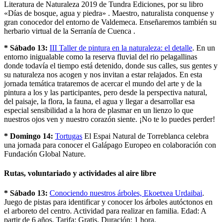
Literatura de Naturaleza 2019 de Tundra Ediciones, por su libro
«Días de bosque, agua y piedra» . Maestro, naturalista conquense y
gran conocedor del entorno de Valdemeca. Enseñaremos también su
herbario virtual de la Serranía de Cuenca .
* Sábado 13:
III Taller de pintura en la naturaleza: el detalle
. En un
entorno inigualable como la reserva fluvial del rio pelagallinas
donde todavía el tiempo está detenido, donde sus calles, sus gentes y
su naturaleza nos acogen y nos invitan a estar relajados. En esta
jornada temática trataremos de acercar el mundo del arte y de la
pintura a los y las participantes, pero desde la perspectiva natural,
del paisaje, la flora, la fauna, el agua y llegar a desarrollar esa
especial sensibilidad a la hora de plasmar en un lienzo lo que
nuestros ojos ven y nuestro corazón siente. ¡No te lo puedes perder!
* Domingo 14:
Tortugas
El Espai Natural de Torreblanca celebra
una jornada para conocer el Galápago Europeo en colaboración con
Fundación Global Nature.
Rutas, voluntariado y actividades al aire libre
* Sábado 13:
Conociendo nuestros árboles, Ekoetxea Urdaibai
.
Juego de pistas para identificar y conocer los árboles autóctonos en
el arboreto del centro. Actividad para realizar en familia. Edad: A
partir de 6 años. Tarifa: Gratis. Duración: 1 hora.