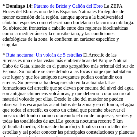
* Domingo 14:
Páramo de Bricia y Cañón del Ebro
La ZEPA
Hoces del Ebro es uno de los Espacios Naturales Protegidos de
menor extensión de la región, aunque aporta a la biodiversidad
cántabra especies como el escribano hortelano o la curruca rabilarga.
Su ubicación fronteriza a caballo entre dos regiones bioclimáticas
como la mediterránea y la eurosiberiana, y las condiciones
edafológicas de la zona, le confieren un carácter específico y
singular.
*
Ruta nocturna: Un volcán de 5 estrellas
El Arrecife de las
Sirenas es una de las vistas más emblemáticas del Parque Natural
Cabo de Gata, situado en el punto geográfico más oriental del sur de
España. Su nombre se cree debido a las focas monje que habitaban
este lugar y que los antiguos navegantes podían confundir con
sirenas. Su presencia ha desaparecido en la actualidad. Las
formaciones del arrecife que se elevan por encima del nivel del agua
son antiguas chimeneas volcánicas, y que deben su color oscuro al
material volcado por ellas. Desde lo alto del mirador se pueden
observar los escarpados acantilados de la zona y en el fondo, el agua
que rodea el arrecife, es como un cristal que permite observar el
mosaico del fondo marino coloreando el mar de turquesas, verdes y
todas las tonalidades de azul.La georuta nocturna recorre 5 km
(dificultad media, 3 horas de duración) y finaliza con un taller de
estrellas y así poder conocer las principales constelaciones y planetas