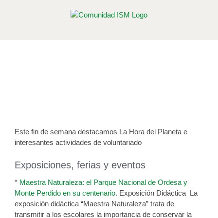
Saltar
al
contenido
Actividades Ambientales 29 – 31 de
Marzo
Publicado el 29 de marzo de 2019
Este fin de semana destacamos La Hora del Planeta e
interesantes actividades de voluntariado
Exposiciones, ferias y eventos
*
Maestra Naturaleza: el Parque Nacional de Ordesa y
Monte Perdido en su centenario
. Exposición Didáctica La
exposición didáctica “Maestra Naturaleza” trata de
transmitir a los escolares la importancia de conservar la