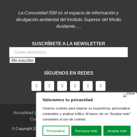
La Comunidad ISM es el espacio de información y
divulgación ambiental del Instituto Superior del Medio
Ambiente….
SUSCRÍBETE A LA NEWSLETTER
SÍGUENOS EN REDES
Actualidad
|
Blog
|
Agenda
|
Herramientas
|
Canal Vídeo
|
Cursos
|
Empleo
|
Newsletter
|
Contacto
© Copyright 2022 |
Aviso legal
|
Política de privacidad
|
Desarrollado
por LBM Diseño Web