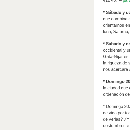
412 497 –
par
* Sábado y 
que combina d
orientarnos en
luna, Saturno,
* Sábado y d
occidental y u
Gata-Níjar es 
la riqueza de 
nos acercará 
* Domingo 20
la ciudad que 
ordenación de 
* Domingo 20:
de vida por to
de verlas? ¿Y
costumbres e i