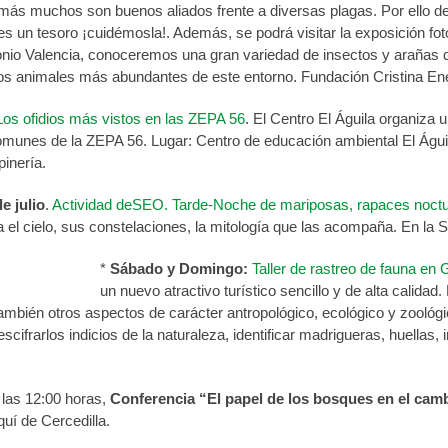
emás muchos son buenos aliados frente a diversas plagas. Por ello 
es un tesoro ¡cuidémosla!. Además, se podrá visitar la exposición foto
nio Valencia, conoceremos una gran variedad de insectos y arañas d
os animales más abundantes de este entorno. Fundación Cristina En
Los ofidios más vistos en las ZEPA 56
. El Centro El Águila organiza u
munes de la ZEPA 56. Lugar: Centro de educación ambiental El Águila 
inería.
e julio
.
Actividad deSEO. Tarde-Noche de mariposas, rapaces noctur
a el cielo, sus constelaciones, la mitología que las acompaña. En la
*
Sábado y Domingo:
Taller de rastreo de fauna en
un nuevo atractivo turístico sencillo y de alta calidad
también otros aspectos de carácter antropológico, ecológico y zoológico
scifrarlos indicios de la naturaleza, identificar madrigueras, huellas,
las 12:00 horas,
Conferencia “El papel de los bosques en el camb
uí de Cercedilla.