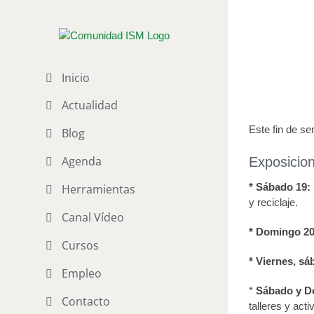
Saltar
al
Agenda d
contenido
Publicado el 18 
Inicio
Actualidad
Este fin de se
Blog
Agenda
Exposicion
* Sábado 19:
Herramientas
y reciclaje.
Canal Vídeo
* Domingo 2
Cursos
* Viernes, s
Empleo
*
Sábado y D
Contacto
talleres y acti