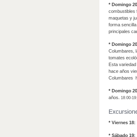
* Domingo 2
combustibles f
maquetas y ju
forma sencill
principales car
* Domingo 20
Columbares, la
tomates ecoló
Esta variedad
hace años vie
Columbares ha
* Domingo 20
años.
18:00-19
Excursione
* Viernes 18:
* Sábado 19: