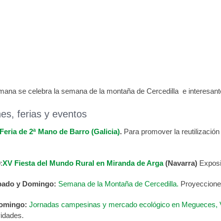
e Actividades Ambientales 18 -20 de Julio
de julio de 2014
mana se celebra la semana de la montaña de Cercedilla e interesante
es, ferias y eventos
Feria de 2ª Mano de Barro (Galicia)
.
Para promover la reutilización
0
:
XV Fiesta del Mundo Rural en Miranda de Arga
(Navarra)
Exposi
ábado y Domingo:
Semana de la Montaña de Cercedilla.
Proyecciones
omingo:
Jornadas campesinas y mercado ecológico en Megueces, V
vidades.