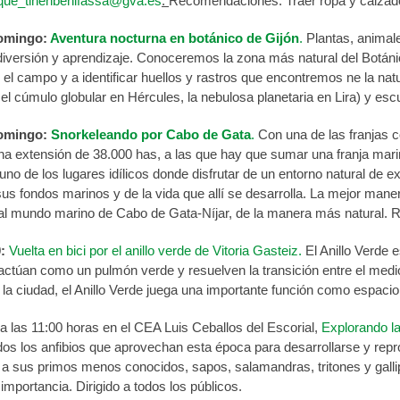
que_tinenbenifassa@gva.es
.
Recomendaciones: Traer ropa y calzado
domingo:
Aventura nocturna en botánico de Gijón
.
Plantas, animale
iversión y aprendizaje. Conoceremos la zona más natural del Botáni
 el campo y a identificar huellos y rastros que encontremos ne la natu
 el cúmulo globular en Hércules, la nebulosa planetaria en Lira) y e
omingo:
Snorkeleando por Cabo de Gata
.
Con una de las franjas c
na extensión de 38.000 has, a las que hay que sumar una franja mari
uno de los lugares idílicos donde disfrutar de un entorno natural de 
sus fondos marinos y de la vida que allí se desarrolla. La mejor maner
al mundo marino de Cabo de Gata-Níjar, de la manera más natural. Rec
:
Vuelta en bici por el anillo verde de Vitoria Gasteiz.
El Anillo Verde 
actúan como un pulmón verde y resuelven la transición entre el medio
la ciudad, el Anillo Verde juega una importante función como espacio 
a las 11:00 horas en el CEA Luis Ceballos del Escorial,
Explorando la
dos los anfibios que aprovechan esta época para desarrollarse y rep
 a sus primos menos conocidos, sapos, salamandras, tritones y gall
mportancia. Dirigido a todos los públicos.