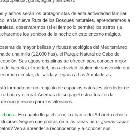
 apropiados, gorra, agua y almuerzo.
s y astros serán los protagonistas de esta actividadad familiar
co, en la nueva Ruta de los Bosques naturales, aprenderemos a
raleza, observaremos (si el tiempo lo permite) los astros (la
scucharemos los sonidos de la noche en este entorno mágico.
osteras de mayor belleza y riqueza ecológica del Mediterráneo
na de una milla (12.000 has), el Parque Natural de Cabo de
excepción. Sus aguas cristalinas se ofrecen para conocer mejor
a de hacerlo, el snórkel, una actividad totalmente sostenible que
orrido circular, de salida y llegada a Las Amoladeras.
está formado por un conjunto de espacios naturales alrededor de
 urbano y el rural. Además de su papel estructural en la
de ocio y recreo para los vitorianos.
 charca.
En cuanto llega el calor, la charca del Arboreto rebosa
roducirse. Seguro que podrás oír a las ranas pero, ¿serás capaz
ipatos? Ven a aprender a reconocerlos y a conocer sus