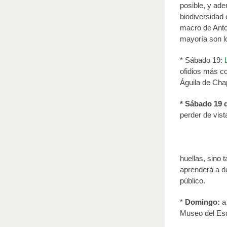
posible, y ad
biodiversidad 
macro de Anto
mayoría son l
* Sábado 19:
ofidios más co
Águila de Chap
* Sábado 19 d
perder de vist
huellas, sino 
aprenderá a de
público.
*
Domingo:
a 
Museo del Esq