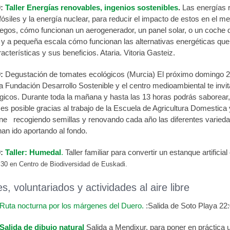
0:
Taller Energías renovables, ingenios sostenibles
.
Las energías re
ósiles y la energía nuclear, para reducir el impacto de estos en el
egos, cómo funcionan un aerogenerador, un panel solar, o un coche d
a y a pequeña escala cómo funcionan las alternativas energéticas que
acterísticas y sus beneficios. Ataria. Vitoria Gasteiz.
:
Degustación de tomates ecológicos (Murcia) El próximo domingo 20 d
 Fundación Desarrollo Sostenible y el centro medioambiental te invit
gicos. Durante toda la mañana y hasta las 13 horas podrás saborear, 
 es posible gracias al trabajo de la Escuela de Agricultura Domesti
ne recogiendo semillas y renovando cada año las diferentes varieda
n ido aportando al fondo.
:
Taller: Humedal
.
Taller familiar para convertir un estanque artifici
:30 en Centro de Biodiversidad de Euskadi.
s, voluntariados y actividades al aire libre
Ruta nocturna por los márgenes del Duero.
:Salida de Soto Playa 22:
Salida de dibujo natural
Salida a Mendixur, para poner en práctica u