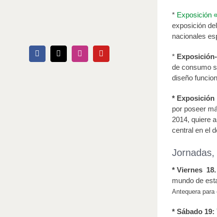
*
Exposición 
exposición de
nacionales es
*
Exposición
Facebook
X
Instagram
YouTube
de consumo sal
diseño funcion
* Exposición
por poseer más
2014, quiere a
central en el 
Jornadas, 
* Viernes 18
mundo de esta
Antequera para
* Sábado 19: