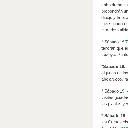
cabo durante u
propondrán un
dibujo y la ac
investigadores
Horario: salid
* Sábado 19:
T
tendrán que en
Lozoya. Punto 
*
Sábado 19. ¡
algunas de la
abejarucos, ra
* Sábado 19:
visitas guiada
las plantas y 
* Sábado 19:
les Corses dis