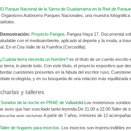
«El Parque Nacional de la Sierra de Guadarrama en la Red de Parqu
l Organismo Autónomo Parques Nacionales, una muestra fotográfica 
pañoles.
-Demostración:
Proyecto Pangea
. Pangea Haya 17. Documental sob
udable con el medioambiente, aplicado al deporte y la moda, a través d
al. En el Cea Valle de la Fuenfría (Cercedilla).
¿Cuánta tierra necesita un hombre?
es el título de un cuento escrito
 tierra, lo pierde todo. Con este título, el proyecto expositivo que 
bordar cuestiones presentes en la fábula del escritor ruso. Cuestio
debate ecologista, y en su búsqueda de una relación más equilibrada e
charlas y talleres
.
Sonidos de la noche en PRAE de Valladolid.
Los misteriosos sonidos 
s aves que han suscitado tanta leyenda.De 21.00 a 22.00:Taller de i
A partir de 7 años, menores de 12 acompañado
 escuchar aves nocturnas.
Taller de hogares para insectos
. Los insectos son imprescindibles en 