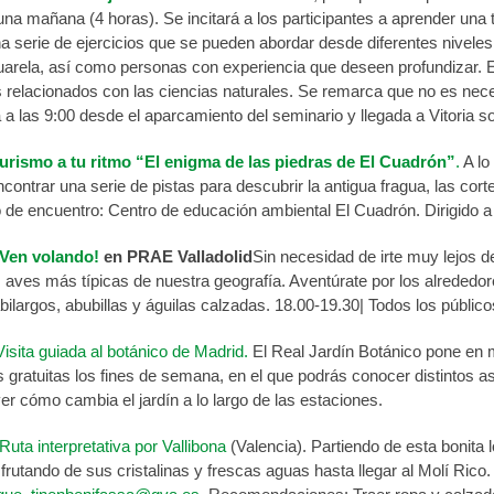
na mañana (4 horas). Se incitará a los participantes a aprender una 
a serie de ejercicios que se pueden abordar desde diferentes nivele
uarela, así como personas con experiencia que deseen profundizar. El 
 relacionados con las ciencias naturales. Se remarca que no es nece
a a las 9:00 desde el aparcamiento del seminario y llegada a Vitoria 
urismo a tu ritmo “El enigma de las piedras de El Cuadrón”
.
A lo
contrar una serie de pistas para descubrir la antigua fragua, las corte
de encuentro: Centro de educación ambiental El Cuadrón. Dirigido a p
Ven volando!
en PRAE Valladolid
Sin necesidad de irte muy lejos d
s aves más típicas de nuestra geografía. Aventúrate por los alrede
bilargos, abubillas y águilas calzadas. 18.00-19.30| Todos los público
Visita guiada al botánico de Madrid.
El Real Jardín Botánico pone en
s gratuitas los fines de semana, en el que podrás conocer distintos 
ver cómo cambia el jardín a lo largo de las estaciones.
Ruta interpretativa por Vallibona
(Valencia). Partiendo de esta bonita 
frutando de sus cristalinas y frescas aguas hasta llegar al Molí Rico