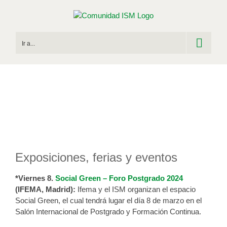
Saltar
al
contenido
Ir a...
Agenda de Ocio 8 – 10 Marzo
Publicado el 8 de marzo de 2024
Exposiciones, ferias y eventos
*Viernes 8.
Social Green – Foro Postgrado 2024
(IFEMA, Madrid):
Ifema y el ISM organizan el espacio
Social Green, el cual tendrá lugar el día 8 de marzo en el
Salón Internacional de Postgrado y Formación Continua.