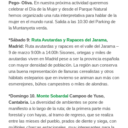
Pego- Oliva.
En nuestra próxima actividad queremos
celebrar el Día de la Mujer y desde el Parque Natural
hemos organizado una ruta interpretativa para hablar de la
mujer en el mundo rural. Salida a las 10:30 del Parking de
la Muntanyeta verda.
*Sábado 9:
Ruta Avutardas y Rapaces del Jarama
,
Madrid:
Ruta avutardas y rapaces en el valle del Jarama –
9 de marzo 9:00h a 14:00h Sisones, ortegas y miles de
avutardas viven en Madrid pese a ser la provincia española
con mayor densidad de población. La región aun conserva
una buena representación de llanuras cerealistas y otros
hábitats esteparios que en invierno se animan aun más con
esmerejones, búhos campestres o miles de alondras.
*Domingo 10.
Monte Sobardal
Campoo de Yuso,
Cantabria.
La diversidad de ambientes se pone de
manifiesto a lo largo de la ruta; de la primera parte más
forestal y con hayas, al tramo de regreso, que se realiza
entre las mieses del pueblo, prados de diente y siega, con
múltiples charcas estacionales, muy interesantes para la