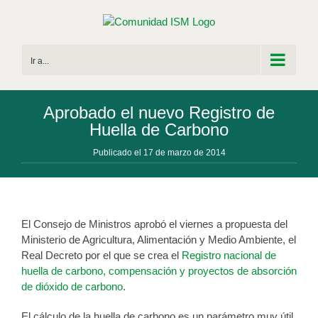
Saltar
al
contenido
Ir a...
Aprobado el nuevo Registro de
Huella de Carbono
Publicado el 17 de marzo de 2014
El Consejo de Ministros aprobó el viernes a propuesta del
Ministerio de Agricultura, Alimentación y Medio Ambiente, el
Real Decreto por el que se crea el
Registro nacional de
huella de carbono, compensación y proyectos de absorción
de dióxido de carbono
.
El cálculo de la huella de carbono es un parámetro muy útil