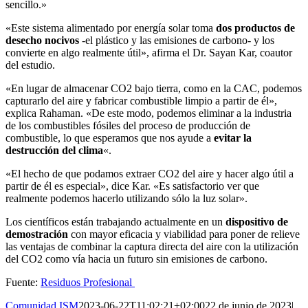
sencillo.»
«Este sistema alimentado por energía solar toma
dos productos de
desecho nocivos
-el plástico y las emisiones de carbono- y los
convierte en algo realmente útil», afirma el Dr. Sayan Kar, coautor
del estudio.
«En lugar de almacenar CO2 bajo tierra, como en la CAC, podemos
capturarlo del aire y fabricar combustible limpio a partir de él»,
explica Rahaman. «De este modo, podemos eliminar a la industria
de los combustibles fósiles del proceso de producción de
combustible, lo que esperamos que nos ayude a
evitar la
destrucción del clima
«.
«El hecho de que podamos extraer CO2 del aire y hacer algo útil a
partir de él es especial», dice Kar. «Es satisfactorio ver que
realmente podemos hacerlo utilizando sólo la luz solar».
Los científicos están trabajando actualmente en un
dispositivo de
demostración
con mayor eficacia y viabilidad para poner de relieve
las ventajas de combinar la captura directa del aire con la utilización
del CO2 como vía hacia un futuro sin emisiones de carbono.
Fuente:
Residuos Profesional
Comunidad ISM
2023-06-22T11:02:21+02:00
22 de junio de 2023
|