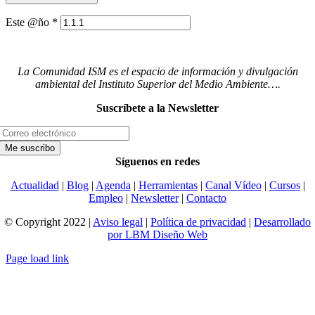
Este @ño
*
La Comunidad ISM es el espacio de información y divulgación
ambiental del Instituto Superior del Medio Ambiente….
Suscríbete a la Newsletter
Síguenos en redes
Actualidad
|
Blog
|
Agenda
|
Herramientas
|
Canal Vídeo
|
Cursos
|
Empleo
|
Newsletter
|
Contacto
© Copyright 2022 |
Aviso legal
|
Política de privacidad
|
Desarrollado
por LBM Diseño Web
Page load link