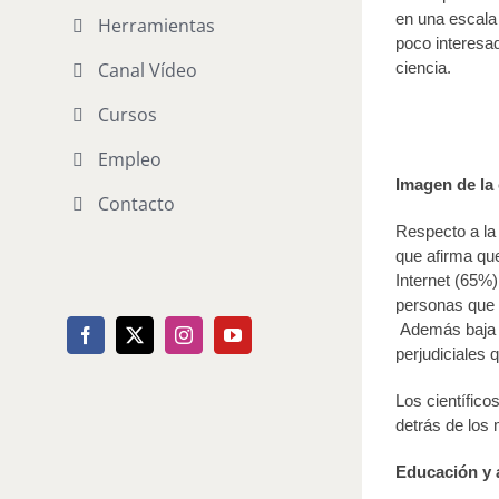
en una escala 
Herramientas
poco interesad
ciencia.
Canal Vídeo
Cursos
Empleo
Imagen de la 
Contacto
Respecto a la 
que afirma que
Internet (65%)
personas que n
Además baja d
Facebook
X
Instagram
YouTube
perjudiciales
Los científico
detrás de los 
Educación y a