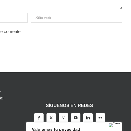
ue comente.
y
io
SÍGUENOS EN REDES