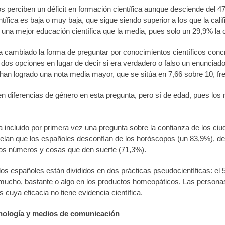
 perciben un déficit en formación científica aunque desciende del 4
tífica es baja o muy baja, que sigue siendo superior a los que la cal
una mejor educación científica que la media, pues solo un 29,9% la 
 cambiado la forma de preguntar por conocimientos científicos concr
 dos opciones en lugar de decir si era verdadero o falso un enuncia
han logrado una nota media mayor, que se sitúa en 7,66 sobre 10, fre
n diferencias de género en esta pregunta, pero sí de edad, pues lo
a incluido por primera vez una pregunta sobre la confianza de los ci
velan que los españoles desconfían de los horóscopos (un 83,9%), d
los números y cosas que den suerte (71,3%).
os españoles están divididos en dos prácticas pseudocientíficas: el 
mucho, bastante o algo en los productos homeopáticos. Las persona
s cuya eficacia no tiene evidencia científica.
cnología y medios de comunicación