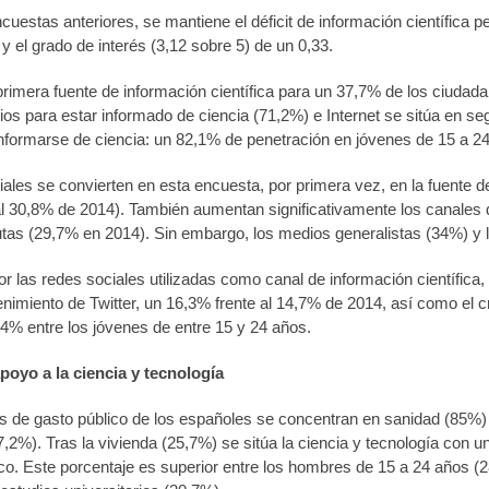
uestas anteriores, se mantiene el déficit de información científica pe
 y el grado de interés (3,12 sobre 5) de un 0,33.
 primera fuente de información científica para un 37,7% de los ciudad
ios para estar informado de ciencia (71,2%) e Internet se sitúa en s
informarse de ciencia: un 82,1% de penetración en jóvenes de 15 a 2
ales se convierten en esta encuesta, por primera vez, en la fuente d
al 30,8% de 2014). También aumentan significativamente los canales
autas (29,7% en 2014). Sin embargo, los medios generalistas (34%) y 
or las redes sociales utilizadas como canal de información científic
nimiento de Twitter, un 16,3% frente al 14,7% de 2014, así como el 
,4% entre los jóvenes de entre 15 y 24 años.
apoyo a la ciencia y tecnología
es de gasto público de los españoles se concentran en sanidad (85%
2%). Tras la vivienda (25,7%) se sitúa la ciencia y tecnología con u
co. Este porcentaje es superior entre los hombres de 15 a 24 años (