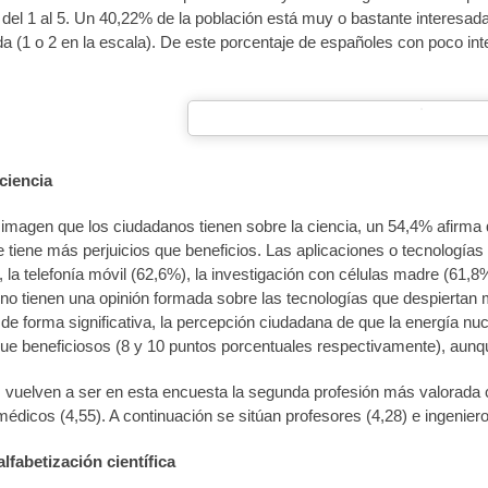
del 1 al 5. Un 40,22% de la población está muy o bastante interesada
a (1 o 2 en la escala). De este porcentaje de españoles con poco inte
ciencia
imagen que los ciudadanos tienen sobre la ciencia, un 54,4% afirma 
 tiene más perjuicios que beneficios. Las aplicaciones o tecnología
, la telefonía móvil (62,6%), la investigación con células madre (61,
o tienen una opinión formada sobre las tecnologías que despiertan m
e forma significativa, la percepción ciudadana de que la energía nu
 que beneficiosos (8 y 10 puntos porcentuales respectivamente), au
s vuelven a ser en esta encuesta la segunda profesión más valorada c
médicos (4,55). A continuación se sitúan profesores (4,28) e ingeniero
lfabetización científica