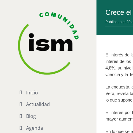
Saltar
al
Crece el 
contenido
Publicado el 20 
El interés de 
interés de los
4,8%, su nivel
Ciencia y la 
La encuesta, 
Inicio
Vera, revela t
lo que supone
Actualidad
El interés por
Blog
mayor aumento
Agenda
En lo que se r